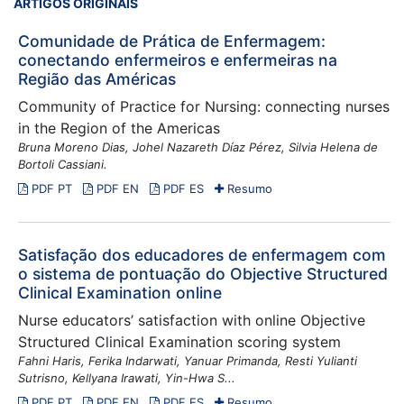
ARTIGOS ORIGINAIS
Comunidade de Prática de Enfermagem:
conectando enfermeiros e enfermeiras na
Região das Américas
Community of Practice for Nursing: connecting nurses
in the Region of the Americas
Bruna Moreno Dias, Johel Nazareth Díaz Pérez, Silvia Helena de
Bortoli Cassiani.
PDF PT
PDF EN
PDF ES
Resumo
Satisfação dos educadores de enfermagem com
o sistema de pontuação do Objective Structured
Clinical Examination online
Nurse educators’ satisfaction with online Objective
Structured Clinical Examination scoring system
Fahni Haris, Ferika Indarwati, Yanuar Primanda, Resti Yulianti
Sutrisno, Kellyana Irawati, Yin-Hwa S...
PDF PT
PDF EN
PDF ES
Resumo