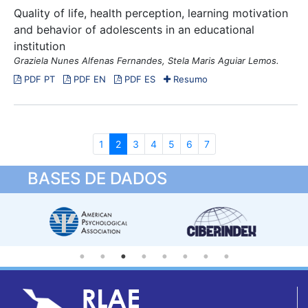
Quality of life, health perception, learning motivation
and behavior of adolescents in an educational
institution
Graziela Nunes Alfenas Fernandes, Stela Maris Aguiar Lemos.
PDF PT
PDF EN
PDF ES
Resumo
1
2
3
4
5
6
7
BASES DE DADOS