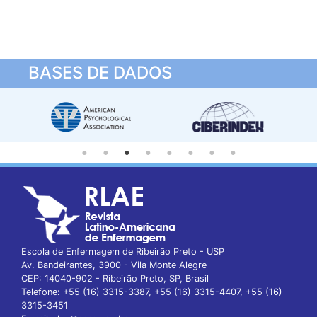
BASES DE DADOS
Escola de Enfermagem de Ribeirão Preto - USP
Av. Bandeirantes, 3900 - Vila Monte Alegre
CEP: 14040-902 - Ribeirão Preto, SP, Brasil
Telefone: +55 (16) 3315-3387, +55 (16) 3315-4407, +55 (16)
3315-3451